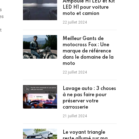
Ampoule H1 LED et Kit
LED H1 pour voiture
s
moto et camion
es
22 juillet 2024
t
Meilleur Gants de
motocross Fox : Une
marque de référence
dans le domaine de la
moto
22 juillet 2024
Lavage auto : 3 choses
à ne pas faire pour
préserver votre
carrosserie
21 juillet 2024
Le voyant triangle
reste allumé sur ma