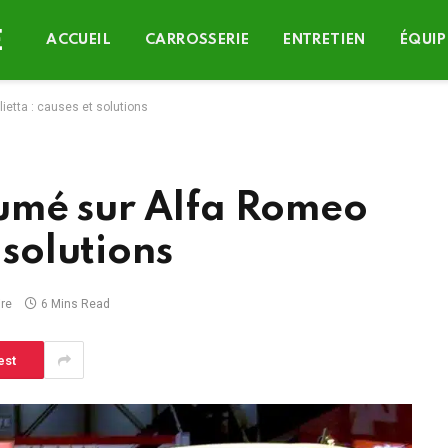
ACCUEIL
CARROSSERIE
ENTRETIEN
ÉQUIP
ietta : causes et solutions
umé sur Alfa Romeo
 solutions
re
6 Mins Read
est