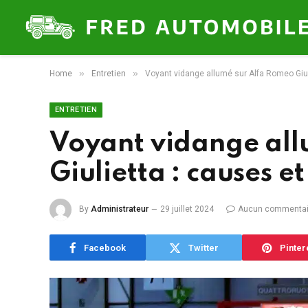
»
»
Home
Entretien
Voyant vidange allumé sur Alfa Romeo Giul
ENTRETIEN
Voyant vidange all
Giulietta : causes et
By
Administrateur
29 juillet 2024
Aucun commentai
Facebook
Twitter
Pinter