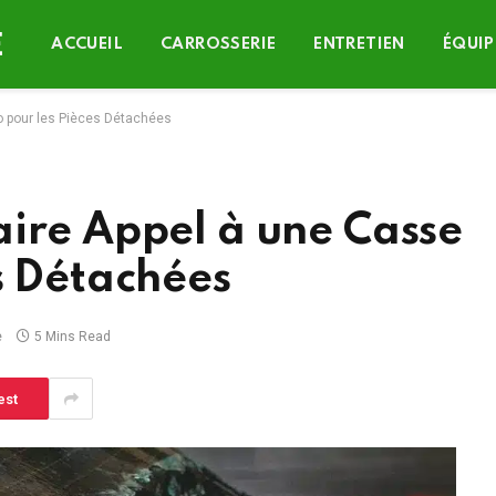
ACCUEIL
CARROSSERIE
ENTRETIEN
ÉQUIP
o pour les Pièces Détachées
aire Appel à une Casse
s Détachées
e
5 Mins Read
est