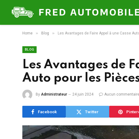
»
»
Home
Blog
Les Avantages de Faire Appel à une Casse Aut
BLOG
Les Avantages de F
Auto pour les Pièce
By
Administrateur
24 juin 2024
Aucun commentair
Facebook
Twitter
Pinter